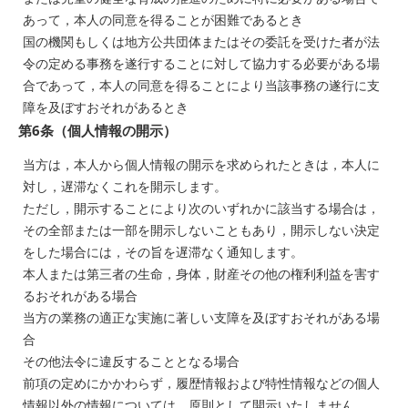
あって，本人の同意を得ることが困難であるとき
国の機関もしくは地方公共団体またはその委託を受けた者が法
令の定める事務を遂行することに対して協力する必要がある場
合であって，本人の同意を得ることにより当該事務の遂行に支
障を及ぼすおそれがあるとき
第6条（個人情報の開示）
当方は，本人から個人情報の開示を求められたときは，本人に
対し，遅滞なくこれを開示します。
ただし，開示することにより次のいずれかに該当する場合は，
その全部または一部を開示しないこともあり，開示しない決定
をした場合には，その旨を遅滞なく通知します。
本人または第三者の生命，身体，財産その他の権利利益を害す
るおそれがある場合
当方の業務の適正な実施に著しい支障を及ぼすおそれがある場
合
その他法令に違反することとなる場合
前項の定めにかかわらず，履歴情報および特性情報などの個人
情報以外の情報については，原則として開示いたしません。